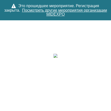
Это прошедшее мероприятие. Регистрация
закрыта.
Посмотреть другие мероприятия организации
MIDEXPO
ВОЙТИ
АПРЕЛЬ 21 - 22, 2026 GMT+3
// МОСКВА, RUSSIAN
FEDERATION
ГЛАВНОЕ СОБЫТИЕ НА РЫНКЕ
АВТОМАТИЗАЦИИ ЖИЛОЙ И КОММЕРЧЕСКОЙ
НЕДВИЖИМОСТИ